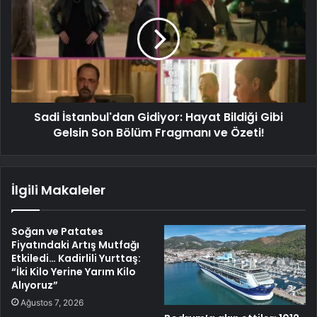
Sadi İstanbul'dan Gidiyor: Hayat Bildiği Gibi
Gelsin Son Bölüm Fragmanı ve Özeti!
İlgili Makaleler
Soğan ve Patates
Fiyatındaki Artış Mutfağı
Etkiledi… Kadirlili Yurttaş:
“İki Kilo Yerine Yarım Kilo
Alıyoruz”
Ağustos 7, 2026