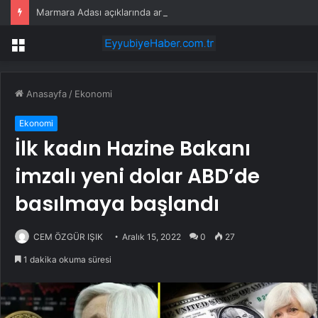
Marmara Adası açıklarında arızalanan tekne kurtarıldı
Menü
Anasayfa
/
Ekonomi
Ekonomi
İlk kadın Hazine Bakanı
imzalı yeni dolar ABD’de
basılmaya başlandı
CEM ÖZGÜR IŞIK
Aralık 15, 2022
0
27
1 dakika okuma süresi