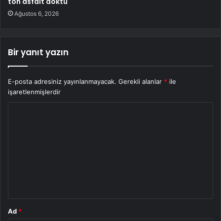
ton asfalt döktü
Ağustos 6, 2026
Bir yanıt yazın
E-posta adresiniz yayınlanmayacak.
Gerekli alanlar
*
ile
işaretlenmişlerdir
Y
o
r
u
m
*
Ad
*