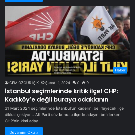
Haber
CEM ÖZGÜR IŞIK
Şubat 11, 2024
0
9
İstanbul seçimlerinde kritik ilçe! CHP:
Kadıköy’e değil buraya odaklanın
31 Mart 2024 seçimlerinde İstanbul'un kaderini belirleyecek ilçe
dikkat çekiyor... AK Parti söz konusu ilçede adayını belirlerken
CHP'nin kimi aday…
Devamını Oku »