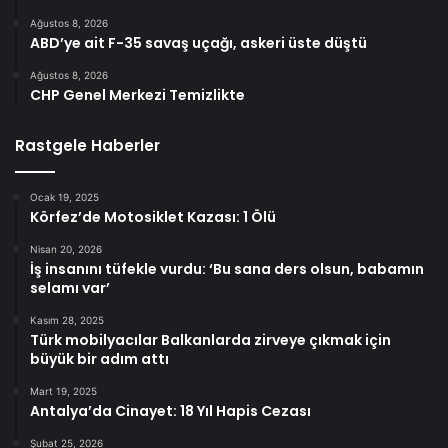
Ağustos 8, 2026
ABD’ye ait F-35 savaş uçağı, askeri üste düştü
Ağustos 8, 2026
CHP Genel Merkezi Temizlikte
Rastgele Haberler
Ocak 19, 2025
Körfez’de Motosiklet Kazası: 1 Ölü
Nisan 20, 2026
İş insanını tüfekle vurdu: ‘Bu sana ders olsun, babamın
selamı var’
Kasım 28, 2025
Türk mobilyacılar Balkanlarda zirveye çıkmak için
büyük bir adım attı
Mart 19, 2025
Antalya’da Cinayet: 18 Yıl Hapis Cezası
Şubat 25, 2026