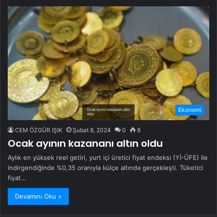
Ekonomi
CEM ÖZGÜR IŞIK
Şubat 8, 2024
0
8
Ocak ayının kazananı altın oldu
Aylık en yüksek reel getiri, yurt içi üretici fiyat endeksi (Yİ-ÜFE) ile
indirgendiğinde %0,35 oranıyla külçe altında gerçekleşti. Tüketici
fiyat…
Devamını Oku »