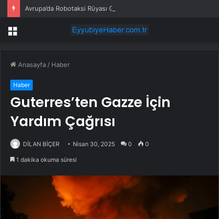
Avrupa’da Robotaksi Rüyası Gerçekleşemiyor
Menü
Anasayfa
/
Haber
Haber
Guterres’ten Gazze İçin
Yardım Çağrısı
DİLAN BİÇER
Nisan 30, 2025
0
0
1 dakika okuma süresi