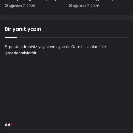
Ağustos 7, 2026
Ağustos 7, 2026
Bir yanıt yazın
E-posta adresiniz yayınlanmayacak.
Gerekli alanlar
*
ile
işaretlenmişlerdir
Y
o
r
u
m
*
Ad
*