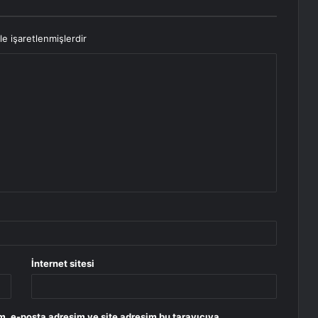
le işaretlenmişlerdir
İnternet sitesi
m, e-posta adresim ve site adresim bu tarayıcıya