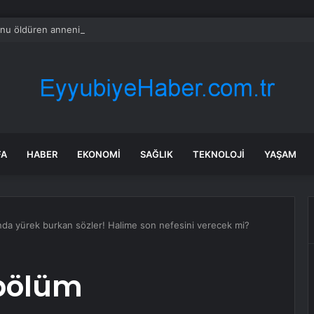
nu öldüren annenin savunması pes dedirtti
FA
HABER
EKONOMI
SAĞLIK
TEKNOLOJI
YAŞAM
da yürek burkan sözler! Halime son nefesini verecek mi?
 bölüm