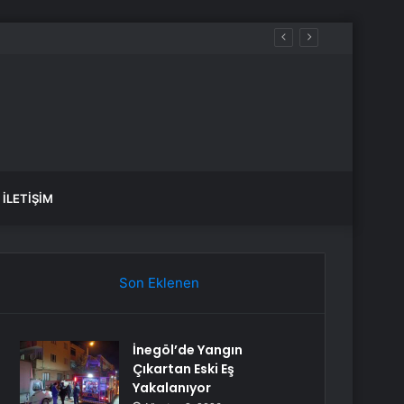
İLETIŞIM
Son Eklenen
İnegöl’de Yangın
Çıkartan Eski Eş
Yakalanıyor