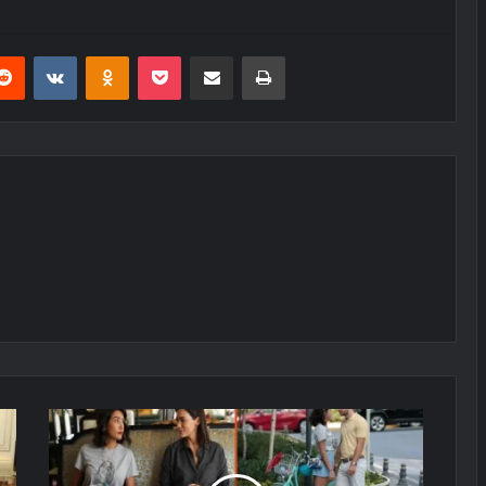
erest
Reddit
VKontakte
Odnoklassniki
Pocket
E-Posta ile paylaş
Yazdır