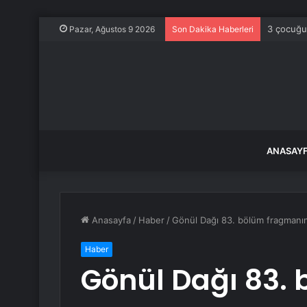
3 çocuğu
Pazar, Ağustos 9 2026
Son Dakika Haberleri
ANASAY
Anasayfa
/
Haber
/
Gönül Dağı 83. bölüm fragmanın
Haber
Gönül Dağı 83.