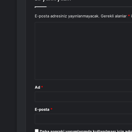
E-posta adresiniz yayınlanmayacak.
Gerekli alanlar
*
i
Y
o
r
u
m
*
Ad
*
E-posta
*
Daha sonraki yorumlarımda kullanılması için adı