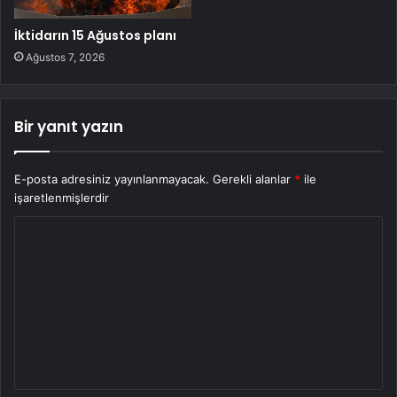
İktidarın 15 Ağustos planı
Ağustos 7, 2026
Bir yanıt yazın
E-posta adresiniz yayınlanmayacak.
Gerekli alanlar
*
ile
işaretlenmişlerdir
Y
o
r
u
m
*