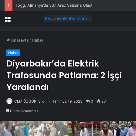
Togg, Almanya’da 337 Araç Satışına Ulaştı
Menü
Anasayfa
/
Haber
Haber
Diyarbakır’da Elektrik
Trafosunda Patlama: 2 İşçi
Yaralandı
CEM ÖZGÜR IŞIK
Temmuz 19, 2023
0
26
Bir dakikadan az