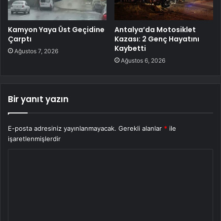
Kamyon Yaya Üst Geçidine
Antalya’da Motosiklet
Çarptı
Kazası: 2 Genç Hayatını
Kaybetti
Ağustos 7, 2026
Ağustos 6, 2026
Bir yanıt yazın
E-posta adresiniz yayınlanmayacak.
Gerekli alanlar
*
ile
işaretlenmişlerdir
Y
o
r
u
m