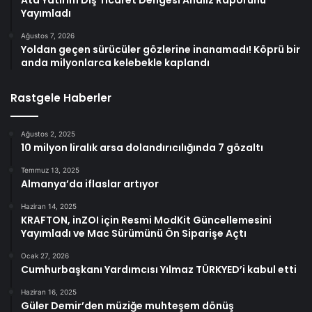
Ata Yatırım Dış Ticaret Dengesi Analiz Raporunu
Yayımladı
Ağustos 7, 2026
Yoldan geçen sürücüler gözlerine inanamadı! Köprü bir
anda milyonlarca kelebekle kaplandı
Rastgele Haberler
Ağustos 2, 2025
10 milyon liralık arsa dolandırıcılığında 7 gözaltı
Temmuz 13, 2025
Almanya’da iflaslar artıyor
Haziran 14, 2025
KRAFTON, inZOI için Resmi ModKit Güncellemesini
Yayımladı ve Mac Sürümünü Ön Siparişe Açtı
Ocak 27, 2026
Cumhurbaşkanı Yardımcısı Yılmaz TÜRKYED’i kabul etti
Haziran 16, 2025
Güler Demir’den müziğe muhteşem dönüş