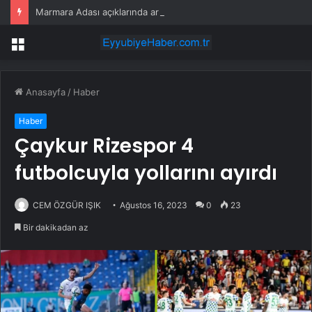
Marmara Adası açıklarında arızalanan tekne kurtarıldı
Menü
Anasayfa
/
Haber
Haber
Çaykur Rizespor 4
futbolcuyla yollarını ayırdı
CEM ÖZGÜR IŞIK
Ağustos 16, 2023
0
23
Bir dakikadan az