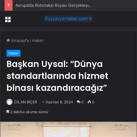
Avrupa’da Robotaksi Rüyası Gerçekleşemiyor
Menü
Anasayfa
/
Haber
Haber
Başkan Uysal: “Dünya
standartlarında hizmet
binası kazandıracağız”
DİLAN BİÇER
Haziran 8, 2024
0
0
2 dakika okuma süresi