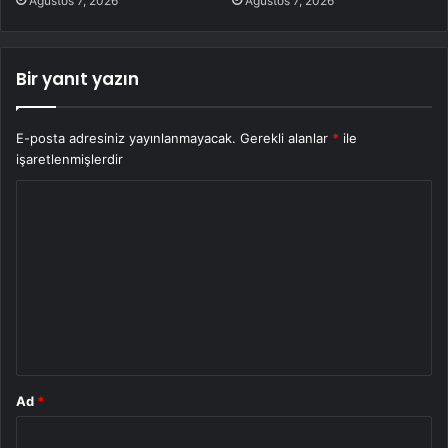
Ağustos 7, 2026
Ağustos 7, 2026
Bir yanıt yazın
E-posta adresiniz yayınlanmayacak.
Gerekli alanlar
*
ile
işaretlenmişlerdir
Y
o
r
u
m
*
Ad
*