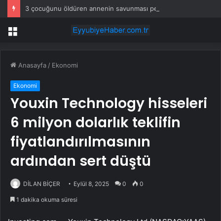
3 çocuğunu öldüren annenin savunması pes dedirtti
Menü
Anasayfa
/
Ekonomi
Ekonomi
Youxin Technology hisseleri
6 milyon dolarlık teklifin
fiyatlandırılmasının
ardından sert düştü
DİLAN BİÇER
Eylül 8, 2025
0
0
1 dakika okuma süresi