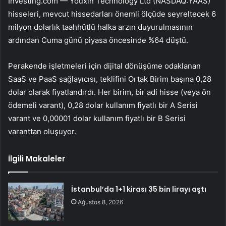
Investing.com —
Youxin Technology Ltd (NASDAQ:YAAS)
hisseleri, mevcut hissedarları önemli ölçüde seyreltecek 6
milyon dolarlık taahhütlü halka arzın duyurulmasının
ardından Cuma günü piyasa öncesinde %64 düştü.
Perakende işletmeleri için dijital dönüşüme odaklanan
SaaS ve PaaS sağlayıcısı, teklifini Ortak Birim başına 0,28
dolar olarak fiyatlandırdı. Her birim, bir adi hisse (veya ön
ödemeli varant), 0,28 dolar kullanım fiyatlı bir A Serisi
varant ve 0,00001 dolar kullanım fiyatlı bir B Serisi
varanttan oluşuyor.
İlgili Makaleler
İstanbul’da 1+1 kirası 35 bin lirayı aştı
Ağustos 8, 2026