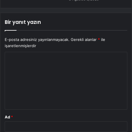
Bir yanıt yazın
E-posta adresiniz yayınlanmayacak.
Gerekli alanlar
*
ile
işaretlenmişlerdir
Y
o
r
u
m
*
Ad
*