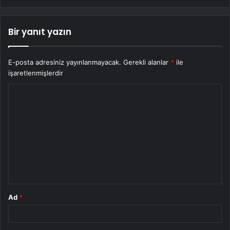
Bir yanıt yazın
E-posta adresiniz yayınlanmayacak.
Gerekli alanlar
*
ile
işaretlenmişlerdir
Y
o
r
u
m
*
Ad
*