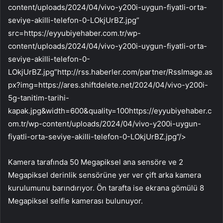
content/uploads/2024/04/vivo-y200i-uygun-fiyatli-orta-
seviye-akilli-telefon-0-LOkjUrBZ.jpg”
src=https://eyyubiyehaber.com.tr/wp-
content/uploads/2024/04/vivo-y200i-uygun-fiyatli-orta-
seviye-akilli-telefon-0-
LOkjUrBZ.jpg”http://rss.haberler.com/partner/RssImage.as
px?img=https://ares.shiftdelete.net/2024/04/vivo-y200i-
5g-tanitim-tarihi-
kapak.jpg&width=600&quality=100https://eyyubiyehaber.c
om.tr/wp-content/uploads/2024/04/vivo-y200i-uygun-
fiyatli-orta-seviye-akilli-telefon-0-LOkjUrBZ.jpg”/>
Kamera tarafında 50 Megapiksel ana sensöre ve 2
Megapiksel derinlik sensörüne yer ver çift arka kamera
kurulumunu barındırıyor. Ön tarafta ise ekrana gömülü 8
Megapiksel selfie kamerası bulunuyor.