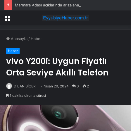
Marmara Adası açıklarında arızalanan tekne kurtarıldı
Menü
Anasayfa
/
Haber
Haber
vivo Y200i: Uygun Fiyatlı
Orta Seviye Akıllı Telefon
DİLAN BİÇER
Nisan 20, 2024
0
2
1 dakika okuma süresi