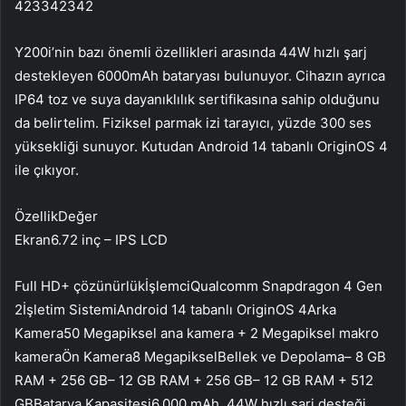
423342342
Y200i’nin bazı önemli özellikleri arasında 44W hızlı şarj
destekleyen 6000mAh bataryası bulunuyor. Cihazın ayrıca
IP64 toz ve suya dayanıklılık sertifikasına sahip olduğunu
da belirtelim. Fiziksel parmak izi tarayıcı, yüzde 300 ses
yüksekliği sunuyor. Kutudan Android 14 tabanlı OriginOS 4
ile çıkıyor.
ÖzellikDeğer
Ekran6.72 inç – IPS LCD
Full HD+ çözünürlükİşlemciQualcomm Snapdragon 4 Gen
2İşletim SistemiAndroid 14 tabanlı OriginOS 4Arka
Kamera50 Megapiksel ana kamera + 2 Megapiksel makro
kameraÖn Kamera8 MegapikselBellek ve Depolama– 8 GB
RAM + 256 GB– 12 GB RAM + 256 GB– 12 GB RAM + 512
GBBatarya Kapasitesi6.000 mAh, 44W hızlı şarj desteği