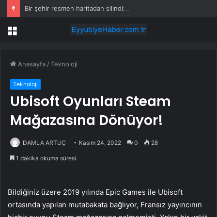
Bir şehir resmen haritadan silindi: Halk tahliye edildi
Menü
Anasayfa
/
Teknoloji
Teknoloji
Ubisoft Oyunları Steam
Mağazasına Dönüyor!
DAMLA ARTUÇ
Kasım 24, 2022
0
28
1 dakika okuma süresi
Bildiğiniz üzere 2019 yılında Epic Games ile Ubisoft
ortasında yapılan mutabakata bağlıyor, Fransız yayıncının