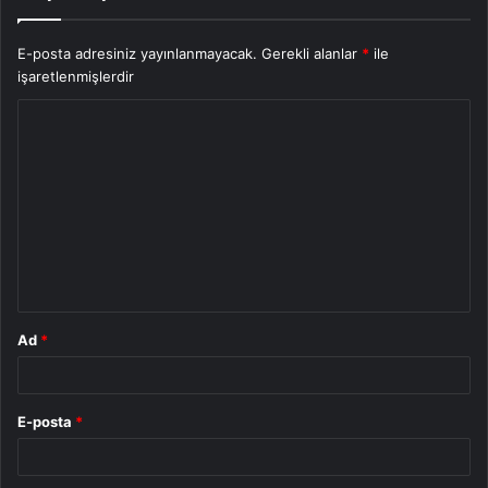
E-posta adresiniz yayınlanmayacak.
Gerekli alanlar
*
ile
işaretlenmişlerdir
Y
o
r
u
m
*
Ad
*
E-posta
*