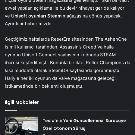
hiçbir oyunu Steam mağazasına gelmemişti. Yakın bir vakit
evvel yapılan açıklama ile bu devir nihayet geride kalıyor
ve
Ubisoft oyunları Steam
mağazasına dönüş yapacak.
Ayrıntılar haberimizde.
Geçtiğimiz haftalarda ResetEra sitesinden The AshenOne
isimli kullanıcı tarafından, Assassin’s Creed Valhalla
oyunun Ubisoft Connect sayfasının kodunda STEAM
ibaresi keşfedilmişti. Bununla birlikte, Roller Champions da
kısa müddetli olarak SteamDB sayfasında görünmüştü.
Haliyle her iki oyunun da Valve mağazasına geleceği
istikametinde bir beklenti oluşmuştu.
İlgili Makaleler
Tesla’nın Yeni Güncellemesi: Sürücüye
Özel Otonom Sürüş