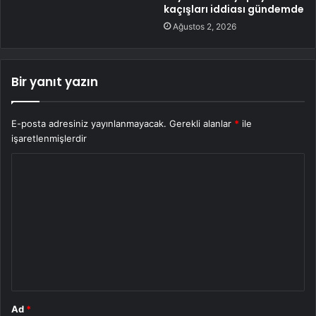
kaçışları iddiası gündemde
Ağustos 2, 2026
Bir yanıt yazın
E-posta adresiniz yayınlanmayacak.
Gerekli alanlar
*
ile
işaretlenmişlerdir
Y
o
r
u
m
*
Ad
*