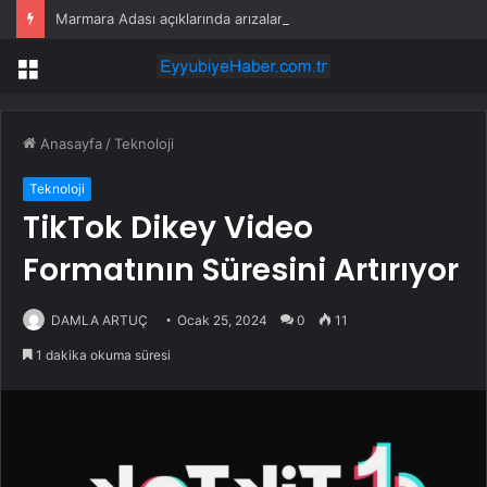
Marmara Adası açıklarında arızalanan tekne kurtarıldı
Menü
Anasayfa
/
Teknoloji
Teknoloji
TikTok Dikey Video
Formatının Süresini Artırıyor
DAMLA ARTUÇ
Ocak 25, 2024
0
11
1 dakika okuma süresi