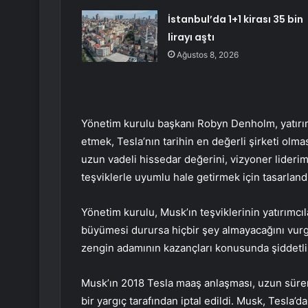
İstanbul’da 1+1 kirası 35 bin
lirayı aştı
Ağustos 8, 2026
Yönetim kurulu başkanı Robyn Denholm, yatırımc
etmek, Tesla’nın tarihin en değerli şirketi olma
uzun vadeli hissedar değerini, vizyoner lider
teşviklerle uyumlu hale getirmek için tasarlandı
Yönetim kurulu, Musk’ın teşviklerinin yatırımcı
büyümesi durursa hiçbir şey almayacağını vur
zengin adamının kazançları konusunda şiddetli b
Musk’ın 2018 Tesla maaş anlaşması, uzun sür
bir yargıç tarafından iptal edildi. Musk, Tesla’