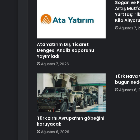
Soğan ve P
Artış Mutfağ
Yurttaş: “İ
Kilo Alıyor
Ağustos 7, 
Ata Yatırım Dış Ticaret
Dengesi Analiz Raporunu
Yayımladı
Ağustos 7, 2026
Türk Hava Y
bugün ned
Ağustos 6, 
Türk zırhı Avrupa’nın göbeğini
koruyacak
Ağustos 6, 2026