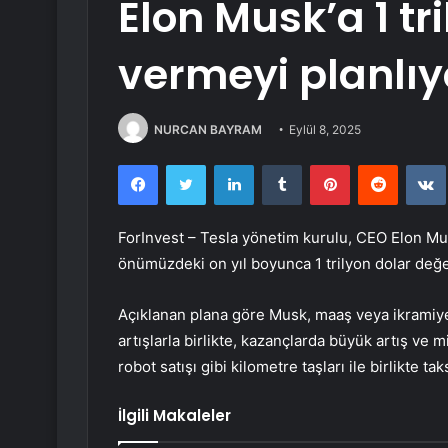
Elon Musk’a 1 tr
vermeyi planlıy
NURCAN BAYRAM
Eylül 8, 2025
Facebook
Twitter
LinkedIn
Tumblr
Pinterest
Reddit
ForInvest –
Tesla
yönetim kurulu, CEO Elon Musk
önümüzdeki on yıl boyunca 1 trilyon dolar değe
Açıklanan plana göre Musk, maaş veya ikramiye
artışlarla birlikte, kazançlarda büyük artış ve 
robot satışı gibi kilometre taşları ile birlikte ta
İlgili Makaleler