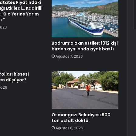
atates Fiyatındaki
ı Etkiledi… Kadirlili
ki Kilo Yerine Yarım
uz”
2026
Bodrum’a akın ettiler: 1012 kişi
birden aynı anda ayak bastı
Ağustos 7, 2026
olları hissesi
en düşüyor?
2026
Osmangazi Belediyesi 900
ton asfalt döktü
Ağustos 6, 2026