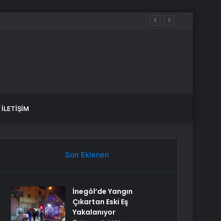
İLETIŞIM
Son Eklenen
İnegöl’de Yangın
Çıkartan Eski Eş
Yakalanıyor