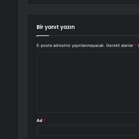
Bir yanıt yazın
E-posta adresiniz yayınlanmayacak.
Gerekli alanlar
*
i
Y
o
r
u
m
*
Ad
*