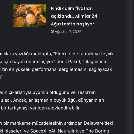
Fındık alım fiyatları
açıklandı… Alımlar 24
Ağustos’ta başlıyor
Ağustos 7, 2026
ılara yazdığı mektupta, “Elon’u elde tutmak ve teşvik
sı için hayati önem taşıyor” dedi. Paket, “olağanüstü
imizin en yüksek performansı sergilemesini sağlayacak
”.
ların çıkarlarıyla uyumlu olduğunu ve Tesla’nın
guladı. Ancak, anlaşmanın büyüklüğü, dünyanın en
ir tartışmayı yeniden alevlendirebilir.
en bir mahkeme mücadelesinin ardından Delaware’deki
daki hisseleri ve SpaceX, xAI, Neuralink ve The Boring