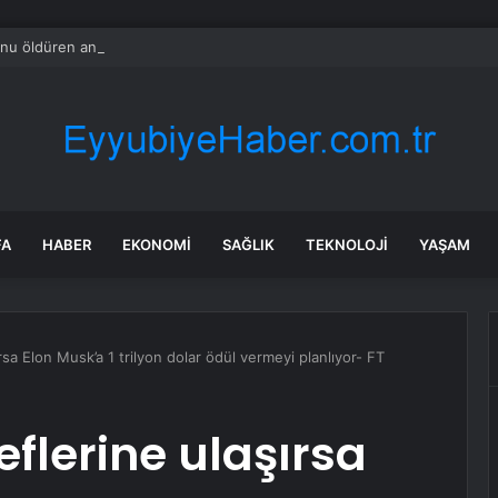
nu öldüren annenin savunması pes dedirtti
FA
HABER
EKONOMI
SAĞLIK
TEKNOLOJI
YAŞAM
rsa Elon Musk’a 1 trilyon dolar ödül vermeyi planlıyor- FT
eflerine ulaşırsa