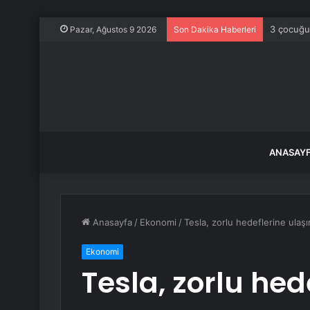
3 çocuğu
Pazar, Ağustos 9 2026
Son Dakika Haberleri
ANASAY
Anasayfa
/
Ekonomi
/
Tesla, zorlu hedeflerine ulaşı
Ekonomi
Tesla, zorlu hed