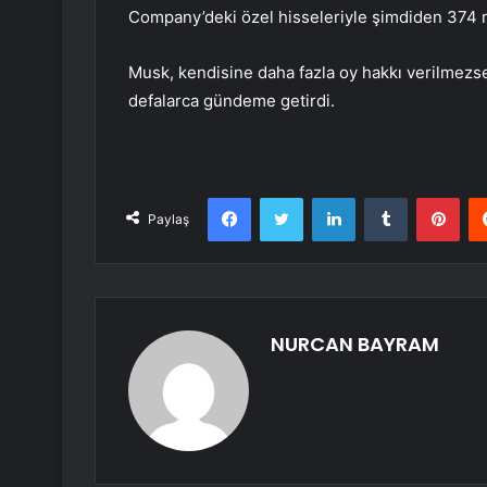
Company’deki özel hisseleriyle şimdiden 374 mily
Musk, kendisine daha fazla oy hakkı verilmezse
defalarca gündeme getirdi.
Facebook
Twitter
LinkedIn
Tumblr
Pint
Paylaş
NURCAN BAYRAM