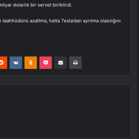
ar dolarlık bir servet biriktirdi.
 taahhüdünü azaltma, hatta Tesla’dan ayrılma olasılığını
erest
Reddit
VKontakte
Odnoklassniki
Pocket
E-Posta ile paylaş
Yazdır