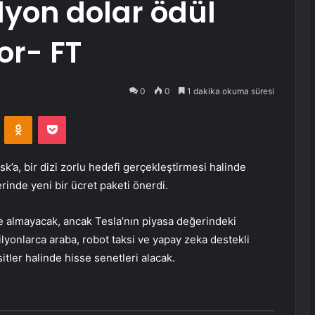
ilyon dolar ödül
or- FT
0
0
1 dakika okuma süresi
VKontakte
Odnoklassniki
Pocket
’a, bir dizi zorlu hedefi gerçekleştirmesi halinde
rinde yeni bir ücret paketi önerdi.
 almayacak, ancak Tesla’nın piyasa değerindeki
milyonlarca araba, robot taksi ve yapay zeka destekli
ksitler halinde hisse senetleri alacak.