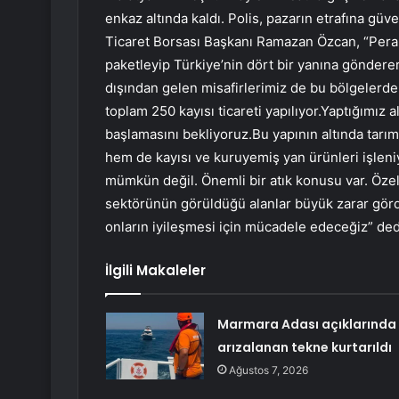
enkaz altında kaldı. Polis, pazarın etrafına güve
Ticaret Borsası Başkanı Ramazan Özcan, “Pera
paketleyip Türkiye’nin dört bir yanına gönderer
dışından gelen misafirlerimiz de bu bölgelerd
toplam 250 kayısı ticareti yapılıyor.Yaptığımız
başlamasını bekliyoruz.Bu yapının altında tarım 
hem de kayısı ve kuruyemiş yan ürünleri işleniy
mümkün değil. Önemli bir atık konusu var. Özel
sektörünün görüldüğü alanlar büyük zarar görd
onların iyileşmesi için mücadele edeceğiz” ded
İlgili Makaleler
Marmara Adası açıklarında
arızalanan tekne kurtarıldı
Ağustos 7, 2026