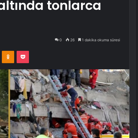
altında tonlarca
0
26
1 dakika okuma süresi
VKontakte
Odnoklassniki
Pocket