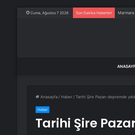
Marmara A
Cuma, Ağustos 7 2026
Son Dakika Haberleri
ANASAY
Anasayfa
/
Haber
/
Tarihi Şire Pazarı depremde yıkıl
Haber
Tarihi Şire Paz