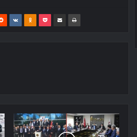
erest
Reddit
VKontakte
Odnoklassniki
Pocket
E-Posta ile paylaş
Yazdır