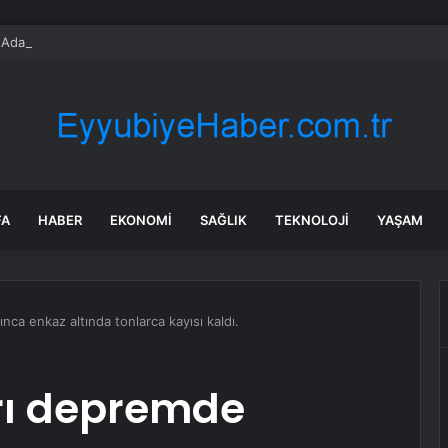
dası açıklarında arızalanan tekne kurtarıldı
FA
HABER
EKONOMI
SAĞLIK
TEKNOLOJI
YAŞAM
ınca enkaz altında tonlarca kayısı kaldı.
arı depremde