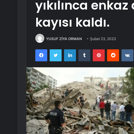
yıkılınca enkaz 
kayısı kaldı.
YUSUF ZİYA ORMAN
Şubat 23, 2023
Facebook
Twitter
LinkedIn
Tumblr
Pinterest
Reddit