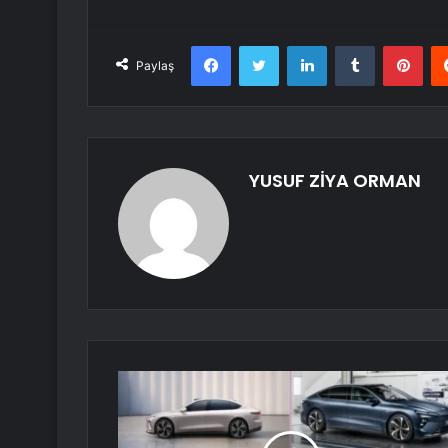
Facebook
Twitter
LinkedIn
Tumblr
Pint
Paylaş
YUSUF ZİYA ORMAN