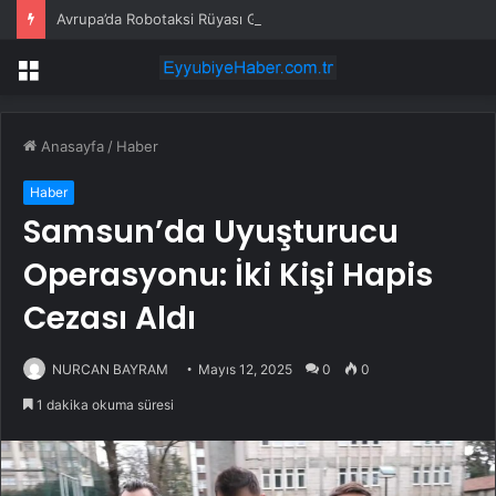
Avrupa’da Robotaksi Rüyası Gerçekleşemiyor
Menü
Anasayfa
/
Haber
Haber
Samsun’da Uyuşturucu
Operasyonu: İki Kişi Hapis
Cezası Aldı
NURCAN BAYRAM
Mayıs 12, 2025
0
0
1 dakika okuma süresi