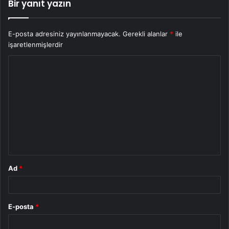
Bir yanıt yazın
E-posta adresiniz yayınlanmayacak.
Gerekli alanlar
*
ile
işaretlenmişlerdir
Y
o
r
u
m
*
Ad
*
E-posta
*