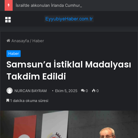
İsrail’de alıkonulan İrlanda Cumhurbaşkanının aktivist kardeşi yaşadığı zulmü anlattı: 3 gün 5 yıl gibi geçti
Menü
Anasayfa
/
Haber
Haber
Samsun’a İstiklal Madalyası
Takdim Edildi
NURCAN BAYRAM
Ekim 5, 2025
0
0
1 dakika okuma süresi