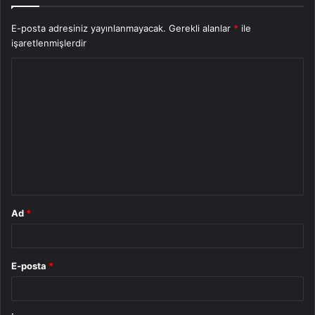
E-posta adresiniz yayınlanmayacak.
Gerekli alanlar
*
ile
işaretlenmişlerdir
Y
o
r
u
m
*
Ad
*
E-posta
*