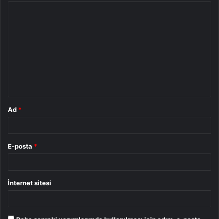
Y
o
r
u
m
*
Ad
*
E-posta
*
İnternet sitesi