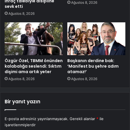
ihraç talebiyle disipline
Ağustos 8, 2026
sevk etti
Ağustos 8, 2026
Özgür Özel, TBMM önünden
Başkanın derdine bak:
kalabalığa seslendi: Sıktım
‘Manifest bu şehre adım
dişimi ama artık yeter
atamaz!’
Ağustos 8, 2026
Ağustos 8, 2026
Bir yanıt yazın
E-posta adresiniz yayınlanmayacak.
Gerekli alanlar
*
ile
işaretlenmişlerdir