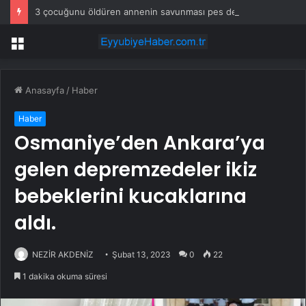
3 çocuğunu öldüren annenin savunması pes dedirtti
Menü
Anasayfa
/
Haber
Haber
Osmaniye’den Ankara’ya
gelen depremzedeler ikiz
bebeklerini kucaklarına
aldı.
NEZİR AKDENİZ
Şubat 13, 2023
0
22
1 dakika okuma süresi