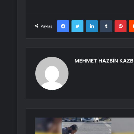
Facebook
Twitter
LinkedIn
Tumblr
Pint
Paylaş
MEHMET HAZBİN KAZB