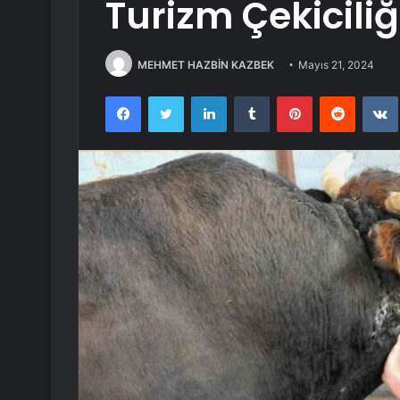
Turizm Çekiciliğ
MEHMET HAZBİN KAZBEK
Mayıs 21, 2024
Facebook
Twitter
LinkedIn
Tumblr
Pinterest
Reddit