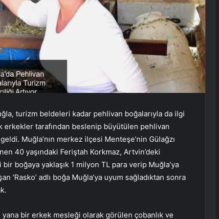
la, turizm beldeleri kadar pehlivan boğalarıyla da ilgi
k erkekler tarafından beslenip büyütülen pehlivan
e geldi. Muğla’nın merkez ilçesi Menteşe’nin Gülağzı
inen 40 yaşındaki Feriştah Korkmaz, Artvin’deki
 bir boğaya yaklaşık 1 milyon TL para verip Muğla’ya
lışan ‘Rasko’ adlı boğa Muğla’ya uyum sağladıktan sonra
k.
ana bir erkek mesleği olarak görülen çobanlık ve