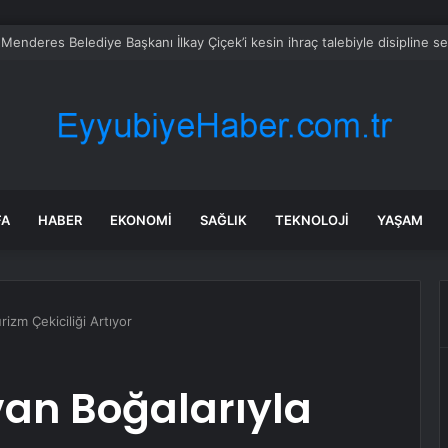
a’da Robotaksi Rüyası Gerçekleşemiyor
FA
HABER
EKONOMI
SAĞLIK
TEKNOLOJI
YAŞAM
rizm Çekiciliği Artıyor
van Boğalarıyla