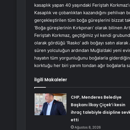
kasaplık yapan 40 yaşındaki Feriştah Korkmaz’ı
Kasaplık ve çobanlıktan kazandığını pehlivan 
gerçekleştirilen tüm boğa güreşlerini bizzat tak
‘Boğa güreşlerinin Kırkpınarı’ olarak bilinen A
Feriştah Korkmaz, geçtiğimiz yıl kendi grubun
olarak gördüğü ‘Rasko’ adlı boğayı satın alarak 
süren yolculuğun ardından Muğla’daki yeni evi
hayatın tüm yorgunluğunu boğalarla giderdiğini
korktuğu her biri yarım tondan ağır boğalarla s
İlgili Makaleler
CHP, Menderes Belediye
Başkanı İlkay Çiçek’i kesin
ihraç talebiyle disipline sev
etti
Ağustos 8, 2026