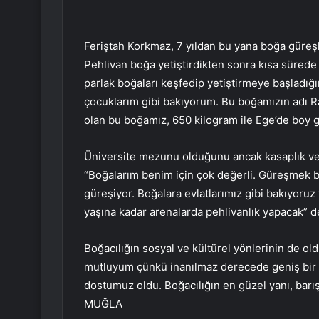
Feriştah Korkmaz, 7 yıldan bu yana boğa güreşle
Pehlivan boğa yetiştirdikten sonra kısa süred
parlak boğaları keşfedip yetiştirmeye başladı
çocuklarım gibi bakıyorum. Bu boğamızın adı 
olan bu boğamız, 650 kilogram ile Ege’de boy 
Üniversite mezunu olduğunu ancak kasaplık ve b
“Boğalarım benim için çok değerli. Güreşmek bo
güreşiyor. Boğalara evlatlarımız gibi bakıyoruz
yaşına kadar arenalarda pehlivanlık yapacak” d
Boğacılığın sosyal ve kültürel yönlerinin de o
mutluyum çünkü inanılmaz derecede geniş bir ç
dostumuz oldu. Boğacılığın en güzel yanı, barı
MUĞLA