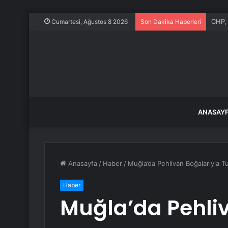
Avrup
Cumartesi, Ağustos 8 2026
Son Dakika Haberleri
ANASAY
Anasayfa
/
Haber
/
Muğla’da Pehlivan Boğalarıyla Tu
Haber
Muğla’da Pehli