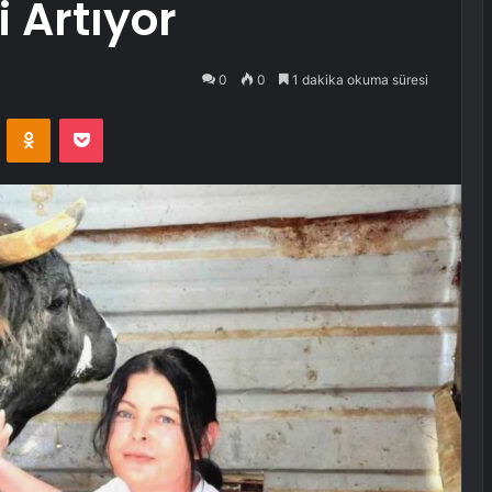
i Artıyor
0
0
1 dakika okuma süresi
VKontakte
Odnoklassniki
Pocket