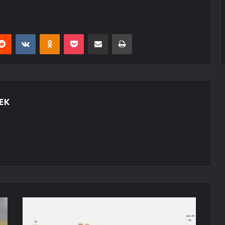
erest
Reddit
VKontakte
Odnoklassniki
Pocket
E-Posta ile paylaş
Yazdır
EK