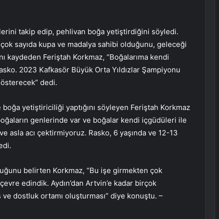
rini takip edip, pehlivan boğa yetiştirdiğini söyledi.
e çok sayıda kupa ve madalya sahibi olduğunu, geleceği
ğını kaydeden Feriştah Korkmaz, “Boğalarıma kendi
Rasko. 2023 Kafkasör Büyük Orta Yıldızlar Şampiyonu
gösterecek” dedi.
oğa yetiştiriciliği yaptığını söyleyen Feriştah Korkmaz
ğaların genlerinde var ve boğalar kendi içgüdüleri ile
 ve asla acı çektirmiyoruz. Rasko, 6 yaşında ve 12-13
edi.
lduğunu belirten Korkmaz, “Bu işe girmekten çok
evre edindik. Aydın’dan Artvin’e kadar birçok
ş ve dostluk ortamı oluşturması” diye konuştu. –