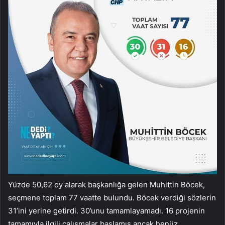
Yüzde 50,62 oy alarak başkanlığa gelen Muhittin Böcek,
seçmene toplam 77 vaatte bulundu. Böcek verdiği sözlerin
31’ini yerine getirdi. 30’unu tamamlayamadı. 16 projenin
tamamıyla ilgili çalışmalar başlamış ancak henüz