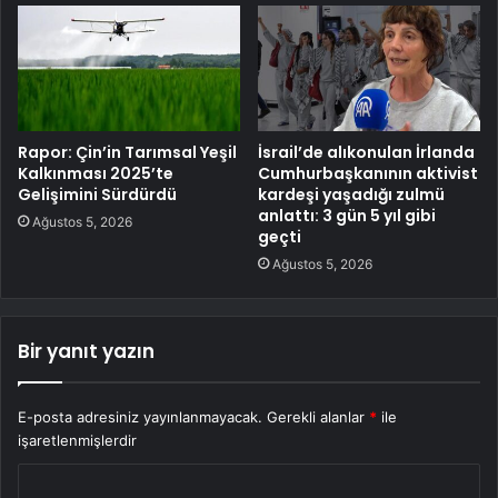
Rapor: Çin’in Tarımsal Yeşil
İsrail’de alıkonulan İrlanda
Kalkınması 2025’te
Cumhurbaşkanının aktivist
Gelişimini Sürdürdü
kardeşi yaşadığı zulmü
anlattı: 3 gün 5 yıl gibi
Ağustos 5, 2026
geçti
Ağustos 5, 2026
Bir yanıt yazın
E-posta adresiniz yayınlanmayacak.
Gerekli alanlar
*
ile
işaretlenmişlerdir
Y