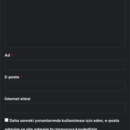
o
r
u
m
*
Ad
*
E-posta
*
İnternet sitesi
Daha sonraki yorumlarımda kullanılması için adım, e-posta
adresim ve site adresim bu tarayıcıya kaydedilsin.