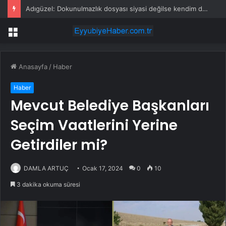
Adıgüzel: Dokunulmazlık dosyası siyasi değilse kendim dilekçe vereceğim
Menü
Anasayfa
/
Haber
Haber
Mevcut Belediye Başkanları
Seçim Vaatlerini Yerine
Getirdiler mi?
DAMLA ARTUÇ
Ocak 17, 2024
0
10
3 dakika okuma süresi