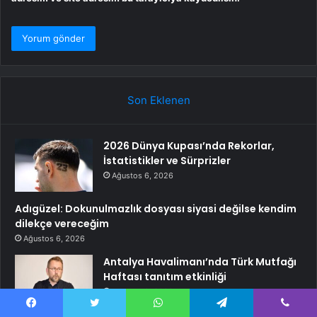
Son Eklenen
2026 Dünya Kupası’nda Rekorlar,
İstatistikler ve Sürprizler
Ağustos 6, 2026
Adıgüzel: Dokunulmazlık dosyası siyasi değilse kendim
dilekçe vereceğim
Ağustos 6, 2026
Antalya Havalimanı’nda Türk Mutfağı
Haftası tanıtım etkinliği
Ağustos 6, 2026
Facebook
Twitter
WhatsApp
Telegram
Viber