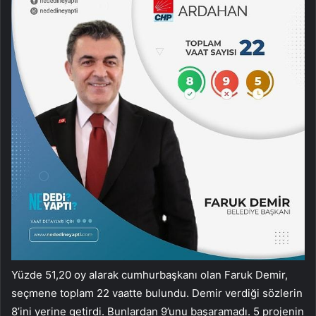
Yüzde 51,20 oy alarak cumhurbaşkanı olan Faruk Demir,
seçmene toplam 22 vaatte bulundu. Demir verdiği sözlerin
8’ini yerine getirdi. Bunlardan 9’unu başaramadı. 5 projenin