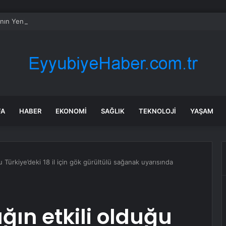
’nın Yeni Güncellemesi: Sürücüye Özel Otonom Sürüş
FA
HABER
EKONOMI
SAĞLIK
TEKNOLOJI
YAŞAM
u Türkiye’deki 18 il için gök gürültülü sağanak uyarısında
ağın etkili olduğu