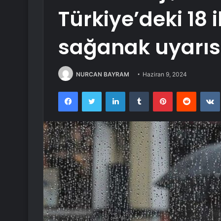
Türkiye’deki 18 i
sağanak uyarı
NURCAN BAYRAM
Haziran 9, 2024
Facebook
Twitter
LinkedIn
Tumblr
Pinterest
Reddit