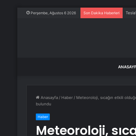
Tesla
Perşembe, Ağustos 6 2026
Son Dakika Haberleri
ANASAY
Anasayfa
/
Haber
/
Meteoroloji, sıcağın etkili olduğ
bulundu
Haber
Meteoroloji, sıc