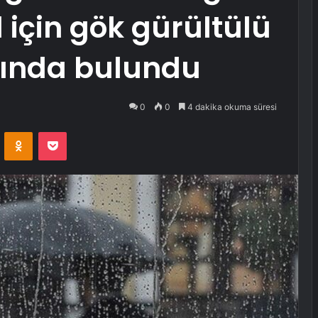
l için gök gürültülü
sında bulundu
0
0
4 dakika okuma süresi
VKontakte
Odnoklassniki
Pocket