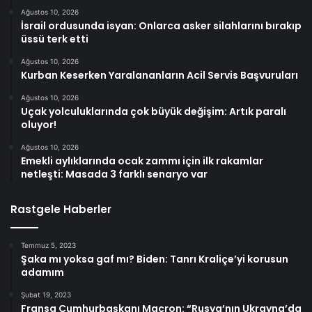
Ağustos 10, 2026
İsrail ordusunda isyan: Onlarca asker silahlarını bırakıp
üssü terk etti
Ağustos 10, 2026
Kurban Keserken Yaralananların Acil Servis Başvuruları
Ağustos 10, 2026
Uçak yolculuklarında çok büyük değişim: Artık paralı
oluyor!
Ağustos 10, 2026
Emekli aylıklarında ocak zammı için ilk rakamlar
netleşti: Masada 3 farklı senaryo var
Rastgele Haberler
Temmuz 5, 2023
Şaka mı yoksa gaf mı? Biden: Tanrı Kraliçe’yi korusun
adamım
Şubat 19, 2023
Fransa Cumhurbaşkanı Macron: “Rusya’nın Ukrayna’da