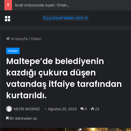
İsrail ordusunda isyan: Onlarca asker silahlarını bırakıp üssü terk etti
Menü
Anasayfa
/
Haber
Haber
Maltepe’de belediyenin
kazdığı çukura düşen
vatandaş itfaiye tarafından
kurtarıldı.
NEZİR AKDENİZ
Ağustos 20, 2023
0
23
Bir dakikadan az