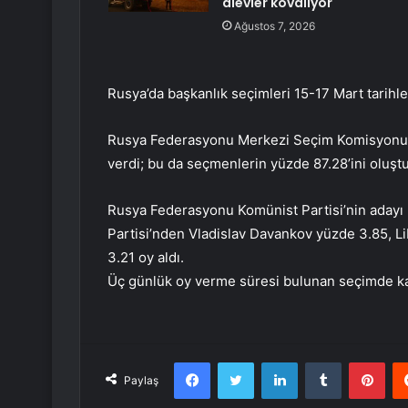
alevler kovalıyor
Ağustos 7, 2026
Rusya’da başkanlık seçimleri 15-17 Mart tarihleri
Rusya Federasyonu Merkezi Seçim Komisyonu’na
verdi; bu da seçmenlerin yüzde 87.28’ini oluşt
Rusya Federasyonu Komünist Partisi’nin adayı N
Partisi’nden Vladislav Davankov yüzde 3.85, L
3.21 oy aldı.
Üç günlük oy verme süresi bulunan seçimde kat
Facebook
Twitter
LinkedIn
Tumblr
Pint
Paylaş