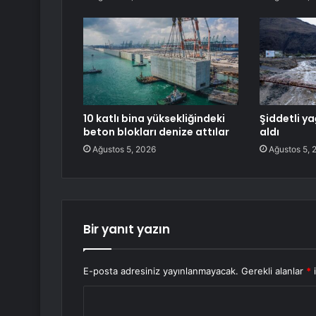
10 katlı bina yüksekliğindeki
Şiddetli ya
beton blokları denize attılar
aldı
Ağustos 5, 2026
Ağustos 5, 
Bir yanıt yazın
E-posta adresiniz yayınlanmayacak.
Gerekli alanlar
*
i
Y