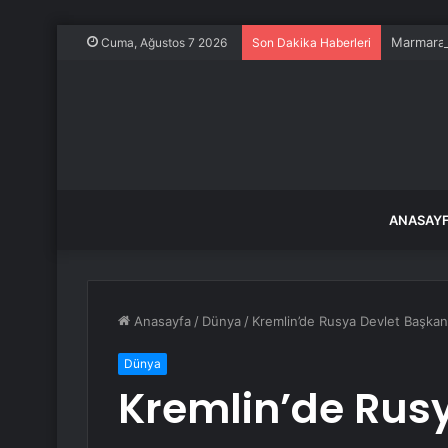
Marmara A
Cuma, Ağustos 7 2026
Son Dakika Haberleri
ANASAY
Anasayfa
/
Dünya
/
Kremlin’de Rusya Devlet Başkanı
Dünya
Kremlin’de Rus