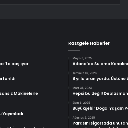
Rastgele Haberler
Mayıs 3, 2025
tos’ta başlıyor
Adana’da Sulama Kanalında 
Temmuz 16, 2026
rtarıldı
8 yılla aranıyordu: Üstüne
Mart 31, 2023
nsansız Makinelerle
Hepsi bu değil! Deplasman 
Ekim 6, 2025
Büyükşehir Doğal Yaşam Pa
u Yayımladı
Ağustos 2, 2025
Parasını sigortada unutan