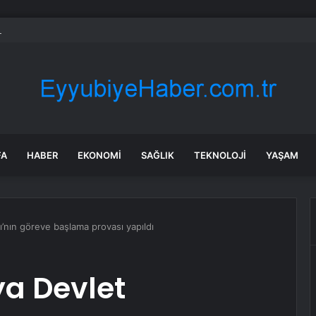
dası açıklarında arızalanan tekne kurtarıldı
FA
HABER
EKONOMI
SAĞLIK
TEKNOLOJI
YAŞAM
’nın göreve başlama provası yapıldı
ya Devlet