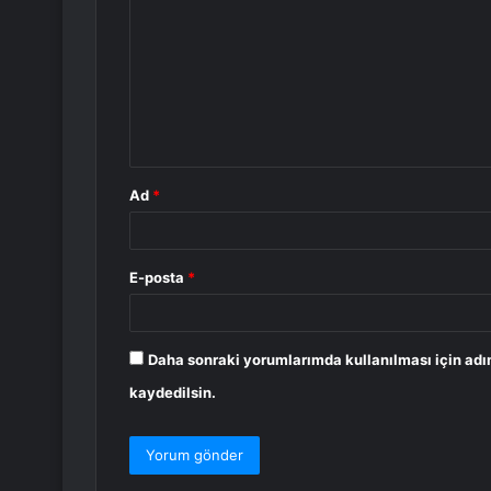
o
r
u
m
*
Ad
*
E-posta
*
Daha sonraki yorumlarımda kullanılması için adı
kaydedilsin.