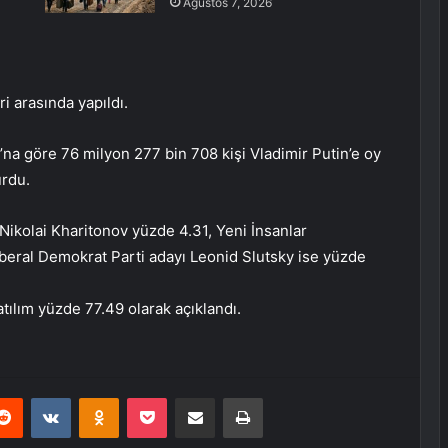
Ağustos 7, 2026
 ​​arasında yapıldı.
 göre 76 milyon 277 bin 708 kişi Vladimir Putin’e oy
urdu.
ikolai Kharitonov yüzde 4.31, Yeni İnsanlar
iberal Demokrat Parti adayı Leonid Slutsky ise yüzde
ılım yüzde 77.49 olarak açıklandı.
erest
Reddit
VKontakte
Odnoklassniki
Pocket
E-Posta ile paylaş
Yazdır