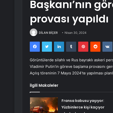
Başkanı’nın gö
provası yapıldı
DİLAN BİÇER
Nisan 30, 2024
Facebook
Twitter
LinkedIn
Tumblr
Pinterest
Reddit
Görüntülerde silahlı ve Rus bayraklı askeri p
Vladimir Putin’in göreve başlama provasını gerç
Açılış töreninin 7 Mayıs 2024’te yapılması planl
İlgili Makaleler
Fransa kabusu yaşıyor:
Yüzbinlerce kişi kaçıyor