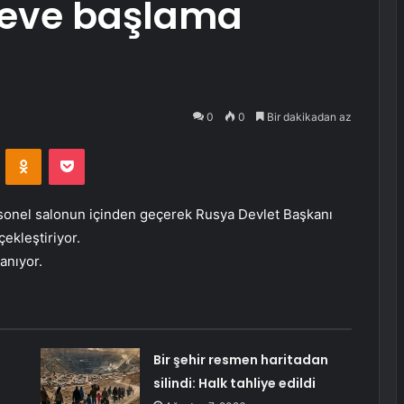
reve başlama
0
0
Bir dakikadan az
VKontakte
Odnoklassniki
Pocket
ersonel salonun içinden geçerek Rusya Devlet Başkanı
ekleştiriyor.
anıyor.
Bir şehir resmen haritadan
silindi: Halk tahliye edildi