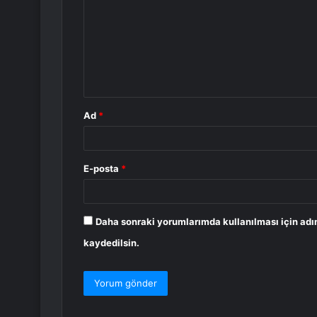
r
u
m
*
Ad
*
E-posta
*
Daha sonraki yorumlarımda kullanılması için adı
kaydedilsin.