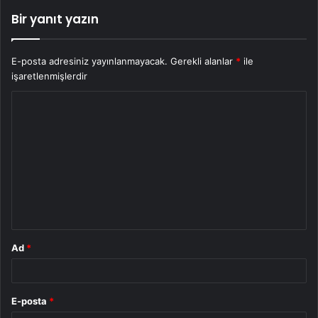
Bir yanıt yazın
E-posta adresiniz yayınlanmayacak.
Gerekli alanlar
*
ile
işaretlenmişlerdir
Y
o
r
u
m
*
Ad
*
E-posta
*