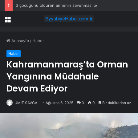
3 çocuğunu öldüren annenin savunması pes dedirtti
Menü
Anasayfa
/
Haber
Haber
Kahramanmaraş’ta Orman
Yangınına Müdahale
Devam Ediyor
ÜMİT SAVĞA
Ağustos 6, 2025
0
0
Bir dakikadan az