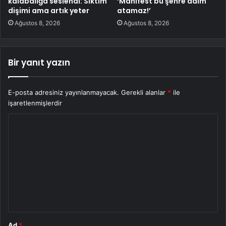
kalabalığa seslendi: Sıktım
‘Manifest bu şehre adım
dişimi ama artık yeter
atamaz!’
Ağustos 8, 2026
Ağustos 8, 2026
Bir yanıt yazın
E-posta adresiniz yayınlanmayacak.
Gerekli alanlar
*
ile
işaretlenmişlerdir
Y
o
r
u
m
*
Ad
*