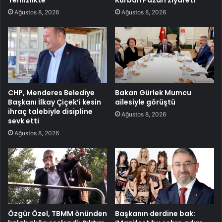
Temizlikte
Kurban Pazarı ziyareti
Ağustos 8, 2026
Ağustos 8, 2026
CHP, Menderes Belediye
Bakan Gürlek Mumcu
Başkanı İlkay Çiçek’i kesin
ailesiyle görüştü
ihraç talebiyle disipline
Ağustos 8, 2026
sevk etti
Ağustos 8, 2026
Özgür Özel, TBMM önünden
Başkanın derdine bak: