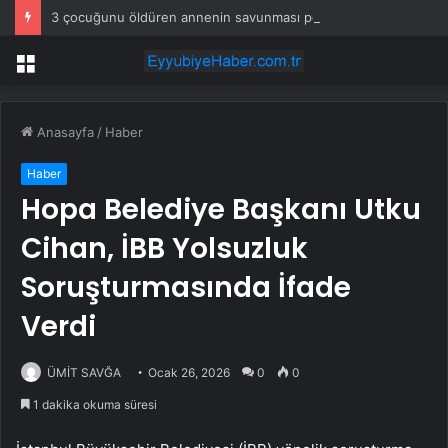
3 çocuğunu öldüren annenin savunması pes dedirtti
Menü
Anasayfa
/
Haber
Haber
Hopa Belediye Başkanı Utku
Cihan, İBB Yolsuzluk
Soruşturmasında İfade
Verdi
ÜMİT SAVĞA
Ocak 26, 2026
0
0
1 dakika okuma süresi