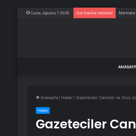
Marmara A
Cuma, Ağustos 7 2026
Son Dakika Haberleri
ANASAY
Anasayfa
/
Haber
/
Gazeteciler Canözer ve Oruç içi
Haber
Gazeteciler Can