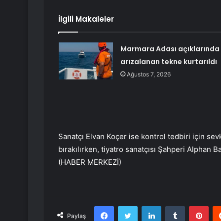
İlgili Makaleler
Marmara Adası açıklarında
arızalanan tekne kurtarıldı
Ağustos 7, 2026
Sanatçı Elvan Koçer ise kontrol tedbiri için se
bırakılırken, tiyatro sanatçısı Şahperi Alphan B
(HABER MERKEZİ)
Facebook
Twitter
LinkedIn
Tumblr
Pint
Paylaş