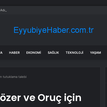
dası açıklarında arızalanan tekne kurtarıldı
FA
HABER
EKONOMI
SAĞLIK
TEKNOLOJI
YAŞAM
n tutuklama talebi
özer ve Oruç için