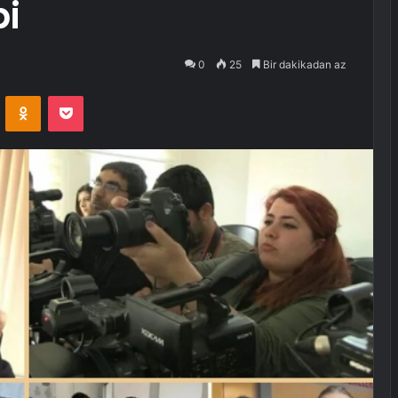
bi
0
25
Bir dakikadan az
VKontakte
Odnoklassniki
Pocket