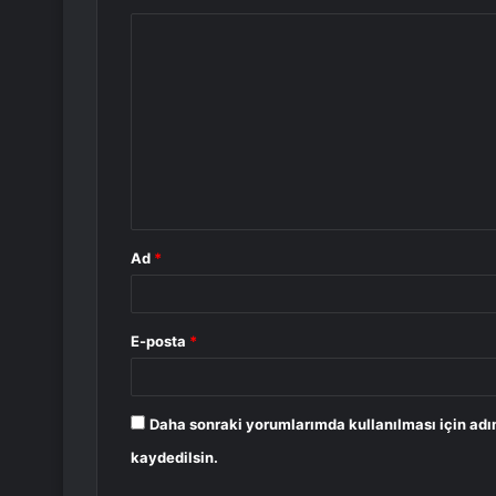
Y
o
r
u
m
*
Ad
*
E-posta
*
Daha sonraki yorumlarımda kullanılması için adı
kaydedilsin.