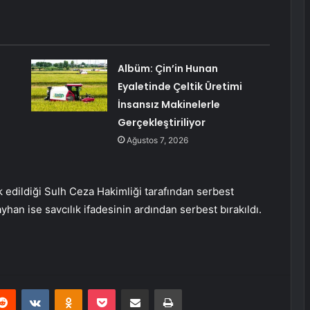
Albüm: Çin’in Hunan
Eyaletinde Çeltik Üretimi
İnsansız Makinelerle
Gerçekleştiriliyor
Ağustos 7, 2026
vk edildiği Sulh Ceza Hakimliği tarafından serbest
ayhan ise savcılık ifadesinin ardından serbest bırakıldı.
erest
Reddit
VKontakte
Odnoklassniki
Pocket
E-Posta ile paylaş
Yazdır