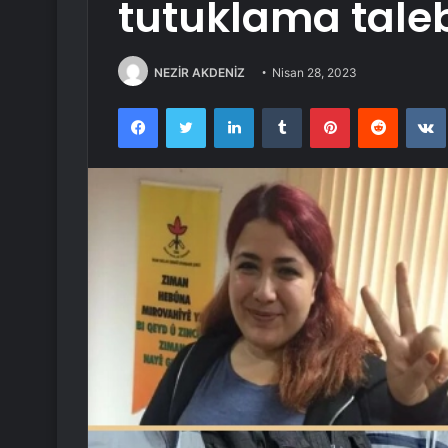
tutuklama tale
NEZİR AKDENİZ
Nisan 28, 2023
Facebook
Twitter
LinkedIn
Tumblr
Pinterest
Reddit