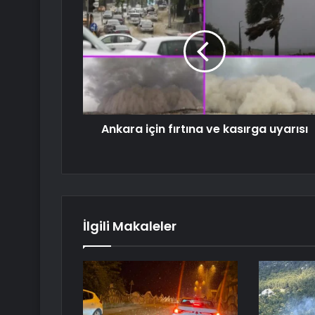
Ankara için fırtına ve kasırga uyarısı
İlgili Makaleler