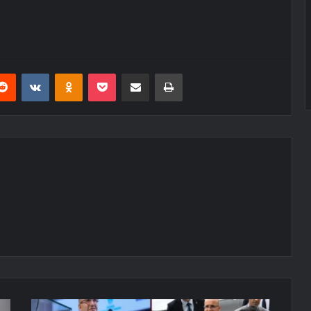
erest
Reddit
VKontakte
Odnoklassniki
Pocket
E-Posta ile paylaş
Yazdır