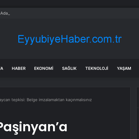
dası açıklarında arızalanan tekne kurtarıldı
FA
HABER
EKONOMI
SAĞLIK
TEKNOLOJI
YAŞAM
ycan tepkisi: Belge imzalamaktan kaçınmalısınız
Paşinyan’a