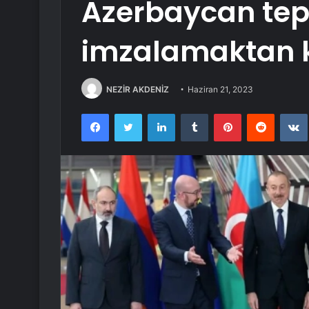
Azerbaycan tepk
imzalamaktan k
NEZİR AKDENİZ
Haziran 21, 2023
Facebook
Twitter
LinkedIn
Tumblr
Pinterest
Reddit