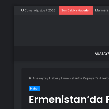
Marmara A
Cuma, Ağustos 7 2026
Son Dakika Haberleri
ANASAY
Anasayfa
/
Haber
/
Ermenistan’da Paşinyan’a Azerba
Haber
Ermenistan’da 