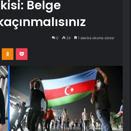
isi: Belge
açınmalısınız
0
24
1 dakika okuma süresi
VKontakte
Odnoklassniki
Pocket