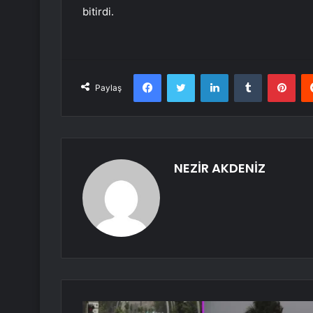
bitirdi.
Facebook
Twitter
LinkedIn
Tumblr
Pint
Paylaş
NEZİR AKDENİZ