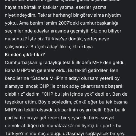
hayatına birtakım katkılar yapma, eserler yazma
niyetindeydim. Tekrar herhangi bir görev alma niyetim
yoktu. Ama benim ismim 2007’deki cumhurbaşkanlığı
seçimlerinde adaylar arasında geçmişti. Siz onu biliyor
musunuz? İşte biz Türkiye’ye dönük, yerleşmeye
çalışıyoruz. Bu ‘çatı aday’ fikri çıktı ortaya.
Kimden çıktı fikir?
Cumhurbaşkanlığı adaylığı teklifi ilk defa MHP’den geldi.
Bana MHP’den gelenler oldu. Bu teklifi getirdiler. Ben
kendilerine “Sadece MHP’nin adayı olursam yeterli oy
alamayız, ancak CHP ile ortak aday çıkartırsanız başarılı
olabiliriz” dedim. “CHP bu işin içinde yok” dediler. Ben de
teşekkür ettim. Böyle söyledim, çünkü eğer bu tek başına
MHP’nin teklifi olsaydı tek partinin oyları belli. Eğer bu iki
partiyi bir araya getirecek bir şeyse -ki birisi sosyal
demokrat diğeri de muhafazakâr milliyetçi bir parti- bu
Türkiye’nin muhtaç olduğu uzlaşmayı sağlayacak bir şey.