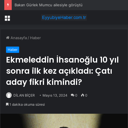
Bakan Gürlek Mumcu ailesiyle görüştü
Menü
Anasayfa
/
Haber
Haber
Ekmeleddin İhsanoğlu 10 yıl
sonra ilk kez açıkladı: Çatı
aday fikri kimindi?
DİLAN BİÇER
Mayıs 13, 2024
0
0
1 dakika okuma süresi