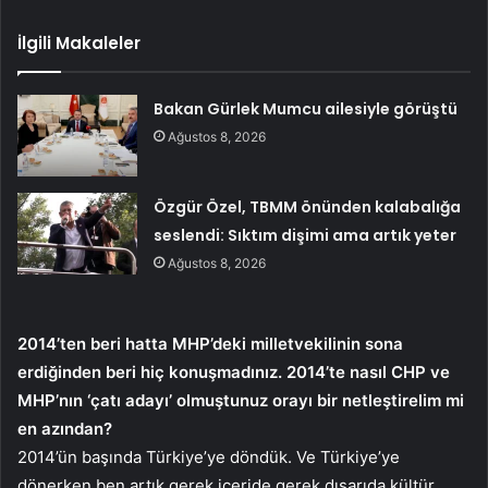
İlgili Makaleler
Bakan Gürlek Mumcu ailesiyle görüştü
Ağustos 8, 2026
Özgür Özel, TBMM önünden kalabalığa
seslendi: Sıktım dişimi ama artık yeter
Ağustos 8, 2026
2014’ten beri hatta MHP’deki milletvekilinin sona
erdiğinden beri hiç konuşmadınız. 2014’te nasıl CHP ve
MHP’nın ‘çatı adayı’ olmuştunuz orayı bir netleştirelim mi
en azından?
2014’ün başında Türkiye’ye döndük. Ve Türkiye’ye
dönerken ben artık gerek içeride gerek dışarıda kültür