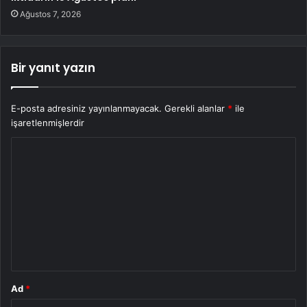
Ağustos 7, 2026
Bir yanıt yazın
E-posta adresiniz yayınlanmayacak.
Gerekli alanlar
*
ile
işaretlenmişlerdir
Y
o
r
u
m
*
Ad
*