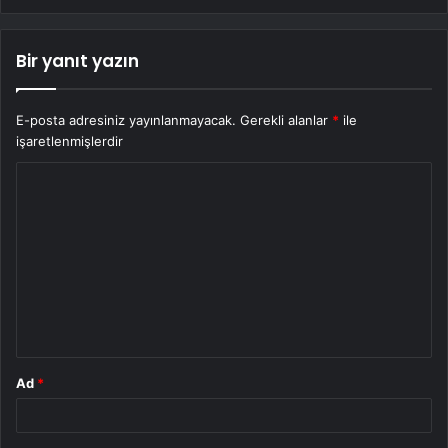
Bir yanıt yazın
E-posta adresiniz yayınlanmayacak.
Gerekli alanlar
*
ile
işaretlenmişlerdir
Y
o
r
u
m
*
Ad
*