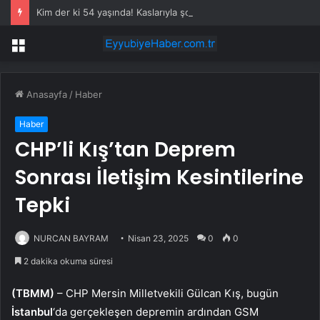
Kim der ki 54 yaşında! Kaslarıyla şov yaptı
Menü
Anasayfa
/
Haber
Haber
CHP’li Kış’tan Deprem
Sonrası İletişim Kesintilerine
Tepki
NURCAN BAYRAM
Nisan 23, 2025
0
0
2 dakika okuma süresi
(TBMM)
– CHP Mersin Milletvekili Gülcan Kış, bugün
İstanbul
‘da gerçekleşen depremin ardından GSM