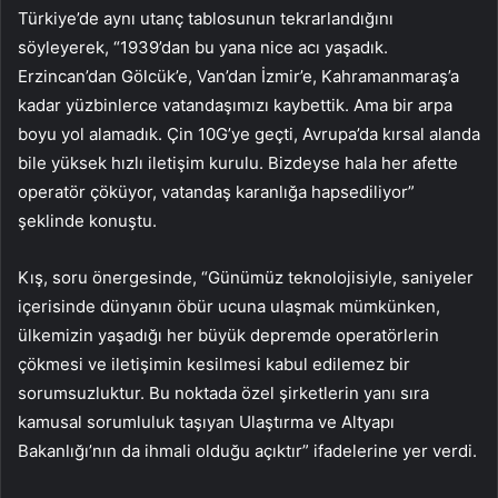
Türkiye’de aynı utanç tablosunun tekrarlandığını
söyleyerek, “1939’dan bu yana nice acı yaşadık.
Erzincan’dan Gölcük’e, Van’dan İzmir’e, Kahramanmaraş’a
kadar yüzbinlerce vatandaşımızı kaybettik. Ama bir arpa
boyu yol alamadık. Çin 10G’ye geçti, Avrupa’da kırsal alanda
bile yüksek hızlı iletişim kurulu. Bizdeyse hala her afette
operatör çöküyor, vatandaş karanlığa hapsediliyor”
şeklinde konuştu.
Kış, soru önergesinde, “Günümüz teknolojisiyle, saniyeler
içerisinde dünyanın öbür ucuna ulaşmak mümkünken,
ülkemizin yaşadığı her büyük depremde operatörlerin
çökmesi ve iletişimin kesilmesi kabul edilemez bir
sorumsuzluktur. Bu noktada özel şirketlerin yanı sıra
kamusal sorumluluk taşıyan Ulaştırma ve Altyapı
Bakanlığı’nın da ihmali olduğu açıktır” ifadelerine yer verdi.