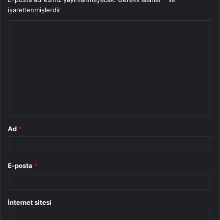
işaretlenmişlerdir
Y
o
r
u
m
*
Ad
*
E-posta
*
İnternet sitesi