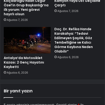
Kılıçdaroğlu’ndan Özgür
Kamyon Yaya Üst Geçidine
Özel’in Grup Başkanlığı’na
Çarptı
ilk yorum: Yeni görevi
Ağustos 7, 2026
hayırlı olsun
Ağustos 7, 2026
Doç. Dr. Refika Hande
Karakahya: “Tedavi
Edilmeyen Şaşılık, Göz
Tembelliğine ve Kalıcı
Görme Kaybına Neden
Olabilir”
Ağustos 6, 2026
Antalya’da Motosiklet
Kazası: 2 Genç Hayatını
Kaybetti
Ağustos 6, 2026
Bir yanıt yazın
E-posta adresiniz yayınlanmayacak.
Gerekli alanlar
*
ile