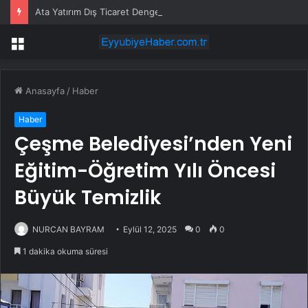
Ata Yatırım Dış Ticaret Dengesi Analiz Raporunu Yayımladı
Menü
Anasayfa
/
Haber
Haber
Çeşme Belediyesi’nden Yeni
Eğitim-Öğretim Yılı Öncesi
Büyük Temizlik
NURCAN BAYRAM
Eylül 12, 2025
0
0
1 dakika okuma süresi