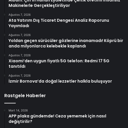
Albüm: Çin’in Hunan Eyaletinde Çeltik Üretimi İnsansız
Makinelerle Gerçekleştiriliyor
Ağustos 7, 2026
Ata Yatırım Dış Ticaret Dengesi Analiz Raporunu
Yayımladı
Ağustos 7, 2026
Yoldan geçen sürücüler gözlerine inanamadı! Köprü bir
anda milyonlarca kelebekle kaplandı
Ağustos 7, 2026
Xiaomi’den uygun fiyatlı 5G telefon: Redmi 17 5G
tanıtıldı
Ağustos 7, 2026
İzmir Bornova’da doğal lezzetler halkla buluşuyor
Rastgele Haberler
Mart 14, 2026
APP plaka gündemde! Ceza yememek için nasıl
değiştirilir?