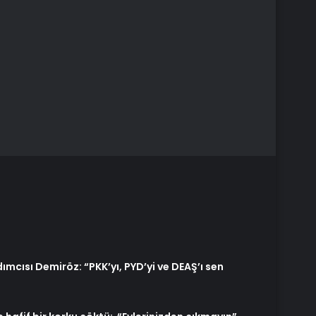
ımcısı Demiröz: “PKK’yı, PYD’yi ve DEAŞ’ı sen