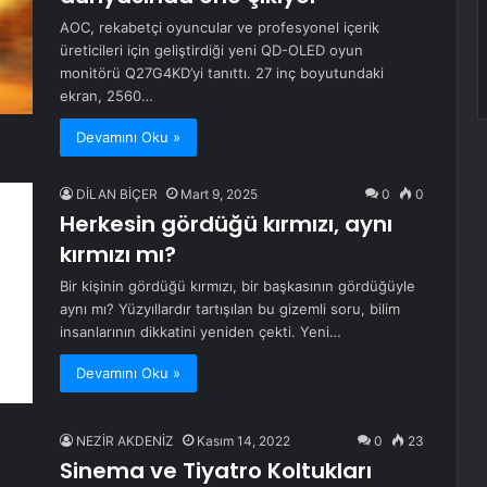
AOC, rekabetçi oyuncular ve profesyonel içerik
üreticileri için geliştirdiği yeni QD-OLED oyun
monitörü Q27G4KD’yi tanıttı. 27 inç boyutundaki
ekran, 2560…
Devamını Oku »
DİLAN BİÇER
Mart 9, 2025
0
0
Herkesin gördüğü kırmızı, aynı
kırmızı mı?
Bir kişinin gördüğü kırmızı, bir başkasının gördüğüyle
aynı mı? Yüzyıllardır tartışılan bu gizemli soru, bilim
insanlarının dikkatini yeniden çekti. Yeni…
Devamını Oku »
NEZİR AKDENİZ
Kasım 14, 2022
0
23
Sinema ve Tiyatro Koltukları