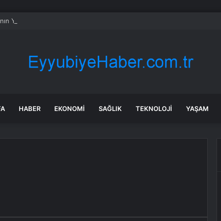
’nın Yeni Güncellemesi: Sürücüye Özel Otonom Sürüş
FA
HABER
EKONOMI
SAĞLIK
TEKNOLOJI
YAŞAM