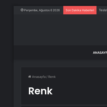
Tesla
Perşembe, Ağustos 6 2026
Son Dakika Haberleri
ANASAY
Anasayfa
/
Renk
Renk