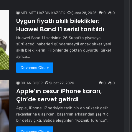
MEHMET HAZBİN KAZBEK
Şubat 28, 2026
0
0
Uygun fiyatlı akıllı bileklikler:
Huawei Band 11 serisi tanıtıldı
Huawei Band 11 serisinin 26 Şubat'ta piyasaya
sürüleceği haberleri gündemdeydi ancak şirket yeni
akıllı bilekliklerini Filipinler'de çoktan duyurdu. Şirket
ayrıca…
Devamını Oku »
DİLAN BİÇER
Şubat 22, 2026
0
0
Apple’ın cesur iPhone kararı,
Çin’de servet getirdi
Apple, iPhone 17 serisiyle tarihinin en yüksek gelir
rakamlarına ulaşırken, başarının arkasından şaşırtıcı
bir detay çıktı. Batıda eleştirilen "Kozmik Turuncu"…
Devamını Oku »