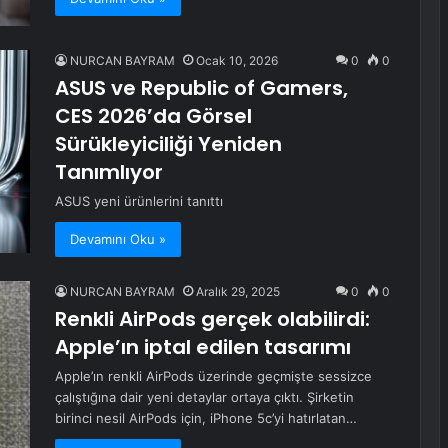
NURCAN BAYRAM
Ocak 10, 2026
0
0
ASUS ve Republic of Gamers,
CES 2026’da Görsel
Sürükleyiciliği Yeniden
Tanımlıyor
ASUS yeni ürünlerini tanıttı
Devamını Oku »
NURCAN BAYRAM
Aralık 29, 2025
0
0
Renkli AirPods gerçek olabilirdi:
Apple’ın iptal edilen tasarımı
Apple’ın renkli AirPods üzerinde geçmişte sessizce
çalıştığına dair yeni detaylar ortaya çıktı. Şirketin
birinci nesil AirPods için, iPhone 5c’yi hatırlatan…