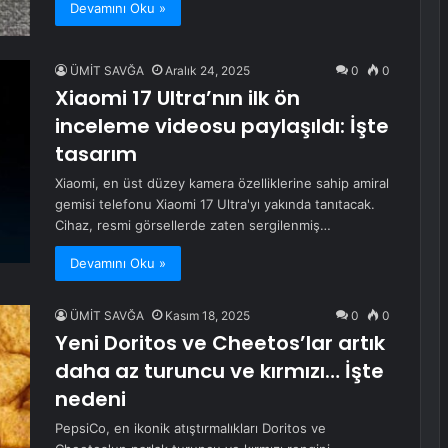
Devamını Oku »
ÜMİT SAVĞA
Aralık 24, 2025
0
0
Xiaomi 17 Ultra’nın ilk ön
inceleme videosu paylaşıldı: İşte
tasarım
Xiaomi, en üst düzey kamera özelliklerine sahip amiral
gemisi telefonu Xiaomi 17 Ultra'yı yakında tanıtacak.
Cihaz, resmi görsellerde zaten sergilenmiş…
Devamını Oku »
ÜMİT SAVĞA
Kasım 18, 2025
0
0
Yeni Doritos ve Cheetos’lar artık
daha az turuncu ve kırmızı… İşte
nedeni
PepsiCo, en ikonik atıştırmalıkları Doritos ve