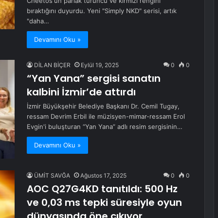
Cheetos'un parlak turuncu ve kırmızı rengini
bıraktığını duyurdu. Yeni "Simply NKD" serisi, artık
"daha…
Devamını Oku »
DİLAN BİÇER
Eylül 19, 2025
0
0
“Yan Yana” sergisi sanatın
kalbini İzmir’de attırdı
İzmir Büyükşehir Belediye Başkanı Dr. Cemil Tugay,
ressam Devrim Erbil ile müzisyen-mimar-ressam Erol
Evgin'i buluşturan “Yan Yana” adlı resim sergisinin…
Devamını Oku »
ÜMİT SAVĞA
Ağustos 17, 2025
0
0
AOC Q27G4KD tanıtıldı: 500 Hz
ve 0,03 ms tepki süresiyle oyun
dünyasında öne çıkıyor