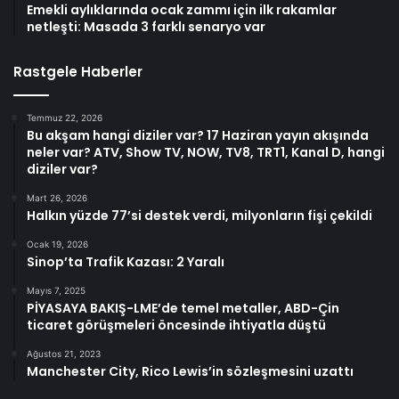
Emekli aylıklarında ocak zammı için ilk rakamlar
netleşti: Masada 3 farklı senaryo var
Rastgele Haberler
Temmuz 22, 2026
Bu akşam hangi diziler var? 17 Haziran yayın akışında
neler var? ATV, Show TV, NOW, TV8, TRT1, Kanal D, hangi
diziler var?
Mart 26, 2026
Halkın yüzde 77’si destek verdi, milyonların fişi çekildi
Ocak 19, 2026
Sinop’ta Trafik Kazası: 2 Yaralı
Mayıs 7, 2025
PİYASAYA BAKIŞ-LME’de temel metaller, ABD-Çin
ticaret görüşmeleri öncesinde ihtiyatla düştü
Ağustos 21, 2023
Manchester City, Rico Lewis’in sözleşmesini uzattı