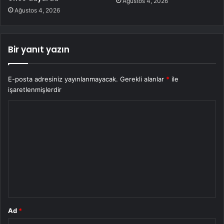
Ağustos 4, 2026
Ağustos 4, 2026
Bir yanıt yazın
E-posta adresiniz yayınlanmayacak.
Gerekli alanlar
*
ile
işaretlenmişlerdir
Y
o
r
u
m
*
Ad
*