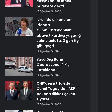
çıkışı! Yahudi lobisi
harekete geçti
Ağustos 5, 2026
İsrail’de alıkonulan
İrlanda
Cumhurbaşkanının
aktivist kardeşi yaşadığı
zulmü anlattı: 3 gün 5 yıl
gibi geçti
Ağustos 5, 2026
Yasa Dışı Bahis
Operasyonu: 4 Kişi
Tutuklandı
Ağustos 5, 2026
CHP’den istifa eden
Cemil Tugay’dan AKP’li
bakana dikkat çeken
ziyaret!
Ağustos 5, 2026