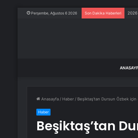
2026 
Perşembe, Ağustos 6 2026
Son Dakika Haberleri
ANASAY
Anasayfa
/
Haber
/
Beşiktaş’tan Dursun Özbek için o
Haber
Beşiktaş’tan Du