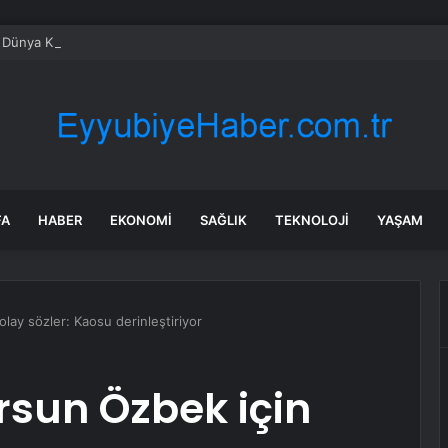
Dünya Kupası’nda Rekorlar, İstatistikler ve Sürprizler
FA
HABER
EKONOMI
SAĞLIK
TEKNOLOJI
YAŞAM
lay sözler: Kaosu derinleştiriyor
rsun Özbek için