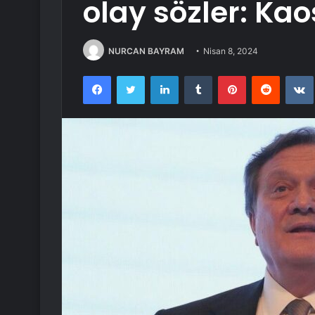
olay sözler: Kao
NURCAN BAYRAM
Nisan 8, 2024
Facebook
Twitter
LinkedIn
Tumblr
Pinterest
Reddit