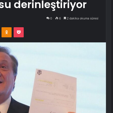
su derinleştiriyor
0
6
2 dakika okuma süresi
VKontakte
Odnoklassniki
Pocket