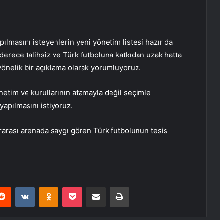
ılmasını isteyenlerin yeni yönetim listesi hazır da
 derece talihsiz ve Türk futboluna katkıdan uzak hatta
yönelik bir açıklama olarak yorumluyoruz.
netim ve kurullarının atamayla değil seçimle
yapılmasını istiyoruz.
ararası arenada saygı gören Türk futbolunun tesis
erest
Reddit
VKontakte
Odnoklassniki
Pocket
E-Posta ile paylaş
Yazdır