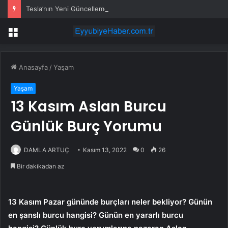
Tesla’nın Yeni Güncellemesi: Sürücüye Özel Otonom Sürüş
Menü
Anasayfa
/
Yaşam
Yaşam
13 Kasım Aslan Burcu
Günlük Burç Yorumu
DAMLA ARTUÇ
Kasım 13, 2022
0
26
Bir dakikadan az
13 Kasım Pazar gününde burçları neler bekliyor? Günün
en şanslı burcu hangisi? Günün en yararlı burcu