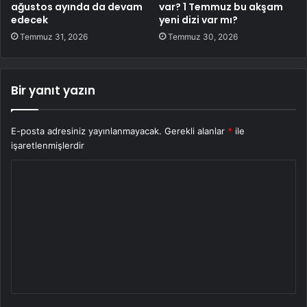
ağustos ayında da devam
var? 1 Temmuz bu akşam
edecek
yeni dizi var mı?
Temmuz 31, 2026
Temmuz 30, 2026
Bir yanıt yazın
E-posta adresiniz yayınlanmayacak.
Gerekli alanlar
*
ile
işaretlenmişlerdir
Y
o
r
u
m
*