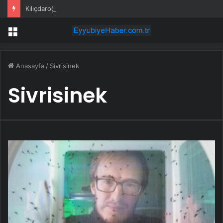
Kılıçdaroğlu’ndan Özgür Özel’in Grup Başkanlığı’na ilk yorum: Yeni görevi hayırlı olsun
Menü
Anasayfa
/
Sivrisinek
Sivrisinek